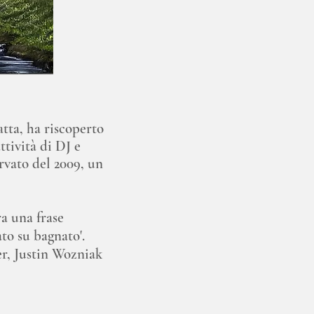
tta, ha riscoperto
ttività di DJ e
ervato del 2009, un
ra una frase
ato su bagnato'.
er, Justin Wozniak