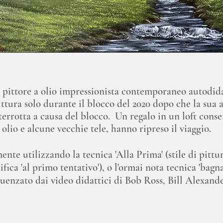
 pittore a olio impressionista contemporaneo autodida
ittura solo durante il blocco del 2020 dopo che la sua a
nterrotta a causa del blocco. Un regalo in un loft cons
 olio e alcune vecchie tele, hanno ripreso il viaggio.
ente utilizzando la tecnica 'Alla Prima' (stile di pittu
ifica 'al primo tentativo'), o l'ormai nota tecnica 'bagn
luenzato dai video didattici di Bob Ross, Bill Alexand