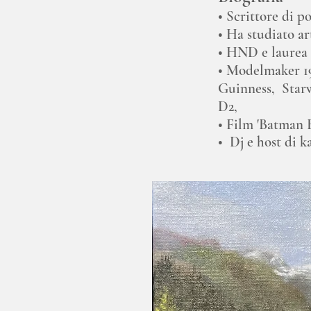
• Scrittore di p
• Ha studiato ar
• HND e laurea 
• Modelmaker 19
Guinness, Star
D2,
• Film 'Batman B
•
Dj e host di k