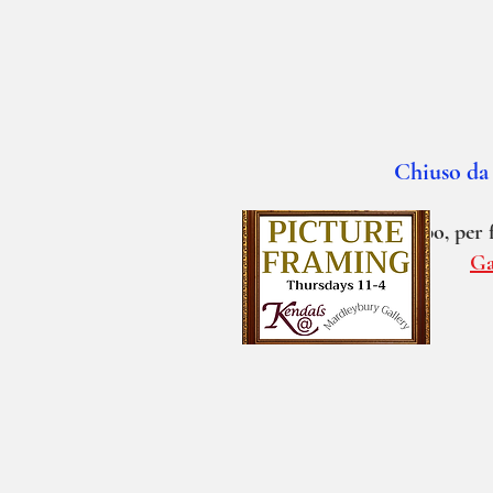
Chiuso da 
Nel frattempo, per f
Ga