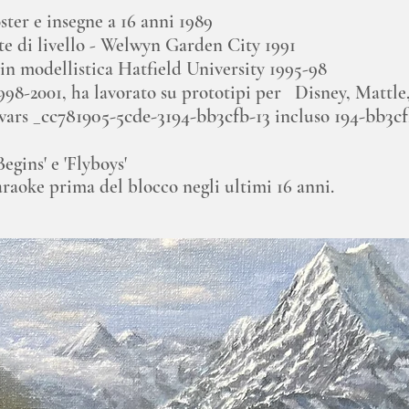
oster e insegne a 16 anni 1989
te di livello - Welwyn Garden City 1991
in modellistica Hatfield University 1995-98
98-2001, ha lavorato su prototipi per
Disney, Mattle
_cc781905-5cde-3194-bb3cfb-13
194-bb3cf
wars
incluso
egins' e 'Flyboys'
araoke prima del blocco negli ultimi 16 anni.