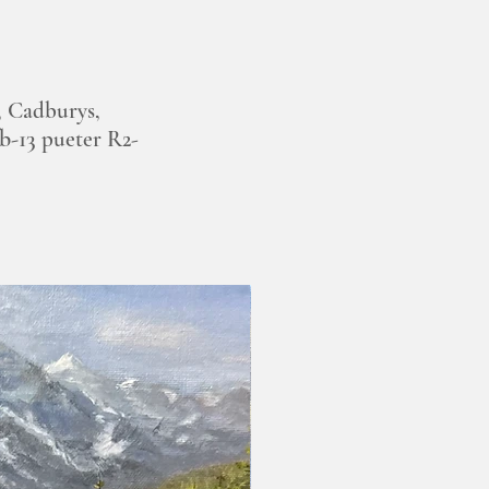
, Cadburys,
b-13
pueter R2-