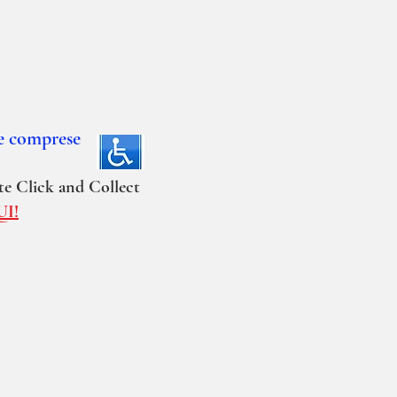
te comprese
ite Click and Collect
UI!