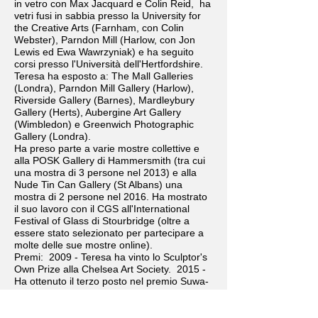
in vetro con Max Jacquard e Colin Reid, ha
vetri fusi in sabbia presso la University for
the Creative Arts (Farnham, con Colin
Webster), Parndon Mill (Harlow, con Jon
Lewis ed Ewa Wawrzyniak) e ha seguito
corsi presso l'Università dell'Hertfordshire.
Teresa ha esposto a: The Mall Galleries
(Londra), Parndon Mill Gallery (Harlow),
Riverside Gallery (Barnes), Mardleybury
Gallery (Herts), Aubergine Art Gallery
(Wimbledon) e Greenwich Photographic
Gallery (Londra).
Ha preso parte a varie mostre collettive e
alla POSK Gallery di Hammersmith (tra cui
una mostra di 3 persone nel 2013) e alla
Nude Tin Can Gallery (St Albans) una
mostra di 2 persone nel 2016. Ha mostrato
il suo lavoro con il CGS all'International
Festival of Glass di Stourbridge (oltre a
essere stato selezionato per partecipare a
molte delle sue mostre online).
Premi: 2009 - Teresa ha vinto lo Sculptor's
Own Prize alla Chelsea Art Society. 2015 -
Ha ottenuto il terzo posto nel premio Suwa-
Garasuno-Sato per la migliore vetreria
innovativa e il suo pezzo 'Modern Saint' è
ora Giappone. Nel 2016 Teresa ha ricevuto