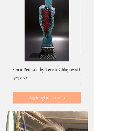
On a Pedestal by Teresa Chlapowski
Red and Blue Bubble Cush
by Teresa Chlapowski
Prezzo
425,00 £
Prezzo
90,00 £
Aggiungi al carrello