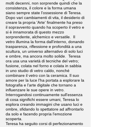
molti decenni, non sorprende quindi che la
consistenza, il colore e la forma umana
siano sempre state l'ossessione di Teresa.
Dopo vari cambiamenti di vita, il desiderio di
creare la propria 'Arte' finalmente ha preso
il sopravvento quando ha scoperto il vetro e
si è innamorata di questo mezzo
sorprendente, alchemico e versatile. Il
vetro illumina la forma dall'interno, donando
trasparenza, riflessione e profondità a una
scultura, un universo alternativo di solo luci
e ombre, ma ancora molto solide. Teresa
ora usa una varietà di tecniche del vetro;
fusione, colata nel forno e colata in sabbia
in uno studio di vetro caldo, nonché
combinare il vetro con la ceramica. Il suo
amore per la luce l'ha portata a esplorare la
fotografia e l'arte digitale che tornano a
influenzare le sue opere in vetro.
Interrogandosi continuamente sull'essenza
di cosa significhi essere umani, Teresa lo
esplora creando immagini che usano luci e
ombre, sfidando lo spettatore ad affrontarlo
da solo e facendo propria l'emozione
scoperta.
Teresa ha seguito corsi di perfezionamento