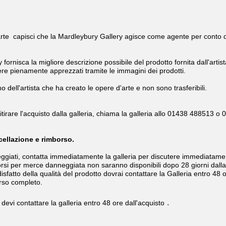
te capisci che la Mardleybury Gallery agisce come agente per conto deg
rnisca la migliore descrizione possibile del prodotto fornita dall'artista 
re pienamente apprezzati tramite le immagini dei prodotti.
ono dell'artista che ha creato le opere d'arte e non sono trasferibili.
i ritirare l'acquisto dalla galleria, chiama la galleria allo 01438 488513 
ncellazione e rimborso.
neggiati, contatta immediatamente la galleria per discutere immediatame
orsi per merce danneggiata non saranno disponibili dopo 28 giorni dalla
isfatto della qualità del prodotto dovrai contattare la Galleria entro 48 o
orso completo.
.
 devi contattare la galleria entro 48 ore dall'acquisto