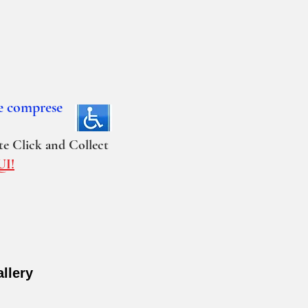
te comprese
ite Click and Collect
UI!
llery