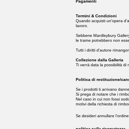
Pagamenti
Termini & Condizioni
Quando acquisti un'opera d'ar
lavoro.
Sebbene Mardleybury Gallery fo
le trame potrebbero non esse
Tutti i diritti d'autore rimang
Collezione dalla Galleria
Ti verrà data la possibilità d
Politica di restituzione/ca
Se i prodotti ti arrivano dan
Si prega di notare che i rimb
Nel caso in cui non fossi sodd
motivi della richiesta di rimb
Se desideri annullare l'ordine
politica sulla riservatezza