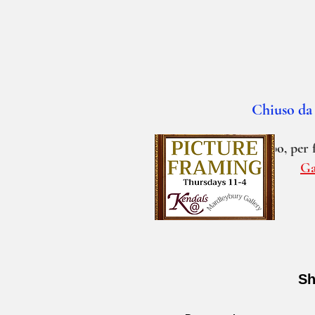
Chiuso da 
Nel frattempo, per f
Ga
Sh