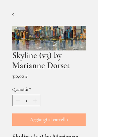
Skyline (v3) by
Marianne Dorset
Prezzo
310,00 £
Quantità
*
Aggiungi al carrello
Skyline (v3) by Marianne